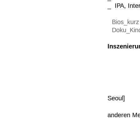
_ IPA, Inte
Bios_kurz
Doku_Kind
Inszenier
2
2
2
Seoul]
anderen M