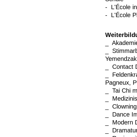
- L'École i
- L'
École Ph
Weiterbild
_ Akademie
_ Stimmarbe
Yemendzakis
_ Contact D
_ Feldenkr
Pagneux, P
_ Tai Chi m
_ Medizinis
_ Clowning
_ Dance Im
_
Modern D
_ Dramatur