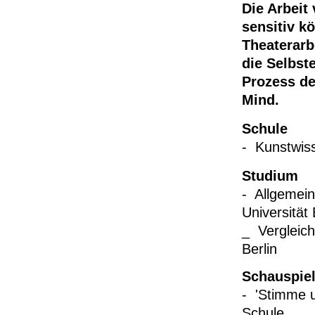
Die Arbeit
sensitiv k
Theaterarb
die Selbst
Prozess
de
Mind
.
Schule
-
Kunstwis
Studium
-
Allgemei
Universität 
_ Vergleich
Berlin
Schauspie
- 'Stimme u
Schule