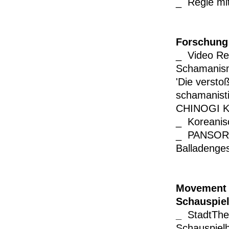
_ Regie mi
Forschung
_ Video R
Schamanis
'Die versto
schamanist
CHINOGI KU
_ Koreani
_ PANSORI: 
Balladenge
Movement 
Schauspiel
_
StadtThe
Schauspiel