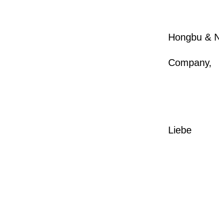
2
2
Hongbu & N
mit d
Company,
1
1
1
1
Liebe
1
1
1
1
1
1