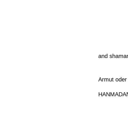
2
and shama
2
Armut oder 
Eröf
HANMADANG
2
2
2