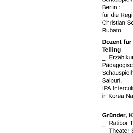
Berlin
:
für die Reg
Christian S
Rubato
Dozent für
Telling
_
Erzählkun
Pädagogisc
Schauspiel
Salpuri,
IPA Intercu
in Korea Nat
Gründer, K
_ Ratibor T
_ Theater S